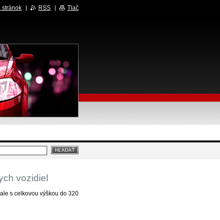
 stránok
RSS
Tlač
ch vozidiel
ale s celkovou výškou do 320