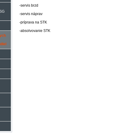
-servis brzd
DSG
-servis náprav
-príprava na STK
-absolvovanie STK
ych
diel