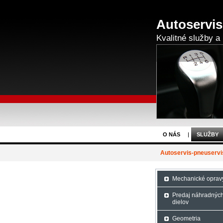
Autoservis
Kvalitné služby a 
O NÁS
SLUŽBY
Autoservis-pneuservi
Mechanické oprav
Predaj náhradnýc
dielov
Geometria