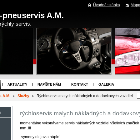
Úvodná stránka
Mapa
-pneuservis A.M.
rýchly servis.
AKTUALITY
NAPÍŠTE NÁM
KONTAKT
GALERIA
s A.M.
Služby
Rýchloservis malych nákladných a dodavkovych vozidiel
rýchloservis malych nákladných a dodavkovy
y
h
momentálne vykonávame servis nákladných vozidiel všetkých značiek 
mm .!!!
-výmeny olejov a náplní