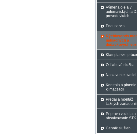
Výmena oleja v
automatických a 
prevodovkách
Pneuservis
Rýchloservis mal
nákladných a
dodavkovych vozi
Klampiarske práce
Odťahová služba
Nastavenie svetiel
Kontrola a plnenie
klimatizacii
Predaj a montáž
ťažných zariadenii
Príprava vozidla a
absolvovanie STK
Cennik služieb