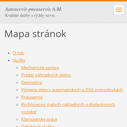
Autoservis-pneuservis A.M.
Kvalitné služby a rýchly servis.
Mapa stránok
O nás
Služby
Mechanické opravy
Predaj náhradných dielov
Geometria
Výmena oleja v automatických a DSG prevodovkách
Pneuservis
Rýchloservis malych nákladných a dodavkovych
vozidiel
Klampiarske práce
Odťahová služba