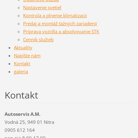
Nastavenie svetiel
Kontrola a plnenie klimatizacii
Predaj a montáž ťažných zariadenii
Príprava vozidla a absolvovanie STK
Cennik služieb
Aktuality
Napíšte nám
Kontakt
galeria
Kontakt
Autoservis A.M.
Vodná 25, 949 01 Nitra
0905 612 164
pon-pia 8.00-17.00