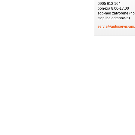
0905 612 164
pon-pia 8.00-17.00
sob-ned zatvorene (no
stop iba odtahovka)
servis@a
utoservi
s-am.