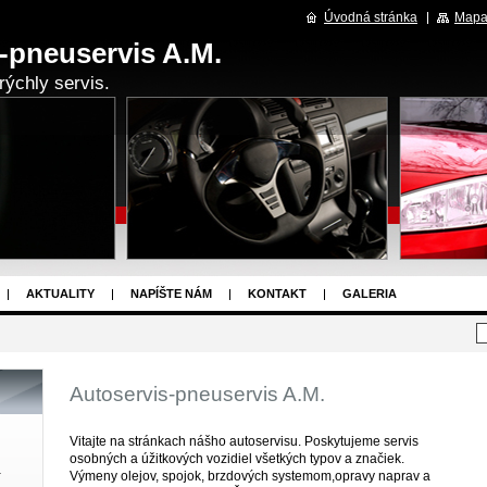
Úvodná stránka
Mapa
-pneuservis A.M.
rýchly servis.
AKTUALITY
NAPÍŠTE NÁM
KONTAKT
GALERIA
Autoservis-pneuservis A.M.
Vitajte na stránkach nášho autoservisu. Poskytujeme servis
osobných a úžitkových vozidiel všetkých typov a značiek.
a
Výmeny olejov, spojok, brzdových systemom,opravy naprav a