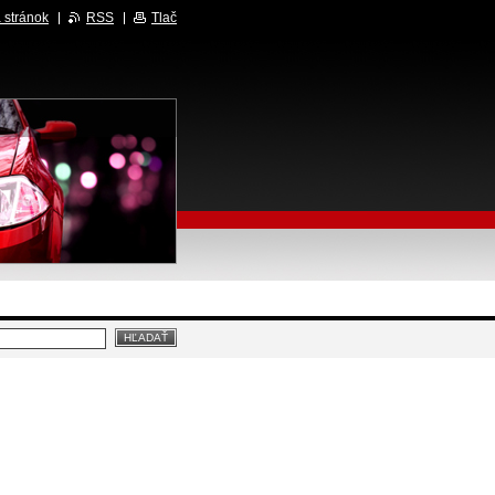
 stránok
RSS
Tlač