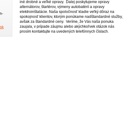
iné drobné a veľké opravy. Ďalej poskytujeme opravy
alternátorov, štartérov, výmeny autobatérií a opravy
elektroinštalácie. Naša spoločnosť kladie veľký dôraz na
n-
spokojnosť klientov, ktorým ponúkame nadštandardné služby,
avšak za štandardné ceny. Veríme, že Vás naša ponuka
zaujala, v prípade záujmu alebo akýchkoľvek otázok nás
sk
prosím kontaktujte na uvedených telefónnych číslach.